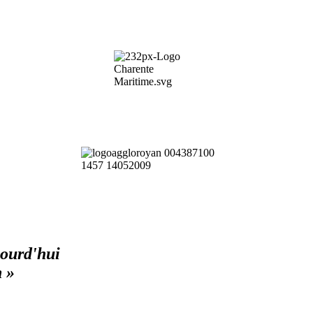
jourd'hui
n »